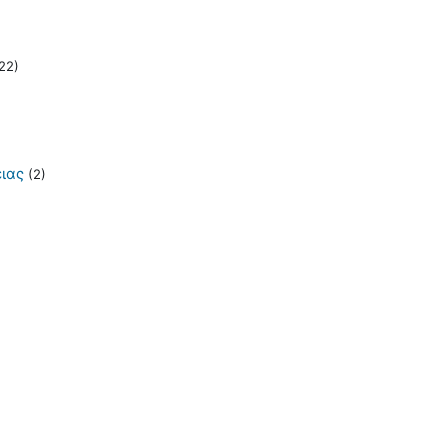
22)
ιας
(2)