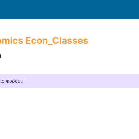
omics Econ_Classes
υ
 το φόρουμ